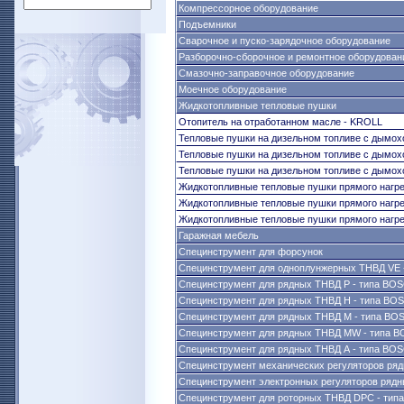
Компрессорное оборудование
Подъемники
Сварочное и пуско-зарядочное оборудование
Разборочно-сборочное и ремонтное оборудован
Смазочно-заправочное оборудование
Моечное оборудование
Жидкотопливные тепловые пушки
Отопитель на отработанном масле - KROLL
Тепловые пушки на дизельном топливе с дымохо
Тепловые пушки на дизельном топливе с дымохо
Тепловые пушки на дизельном топливе с дымох
Жидкотопливные тепловые пушки прямого нагре
Жидкотопливные тепловые пушки прямого нагре
Жидкотопливные тепловые пушки прямого нагре
Гаражная мебель
Специнструмент для форсунок
Специнструмент для одноплунжерных ТНВД VE
Специнструмент для рядных ТНВД Р - типа BO
Специнструмент для рядных ТНВД Н - типа BO
Специнструмент для рядных ТНВД M - типа BO
Специнструмент для рядных ТНВД MW - типа 
Специнструмент для рядных ТНВД А - типа BO
Специнструмент механических регуляторов ряд
Специнструмент электронных регуляторов рядн
Специнструмент для роторных ТНВД DPC - ти