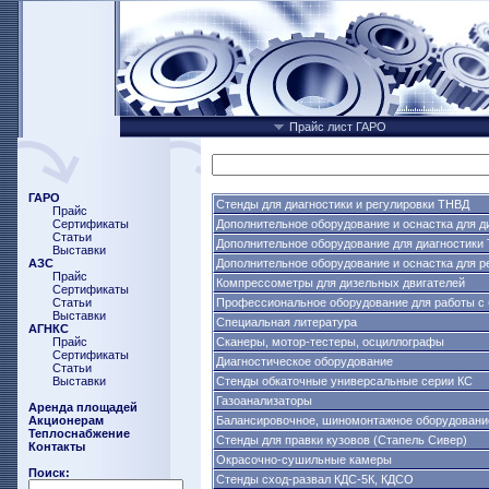
Прайс лист ГАРО
ГАРО
Стенды для диагностики и регулировки ТНВД
Прайс
Сертификаты
Дополнительное оборудование и оснастка для д
Статьи
Дополнительное оборудование для диагностики
Выставки
АЗС
Дополнительное оборудование и оснастка для р
Прайс
Компрессометры для дизельных двигателей
Сертификаты
Статьи
Профессиональное оборудование для работы с 
Выставки
Специальная литература
АГНКС
Прайс
Сканеры, мотор-тестеры, осциллографы
Сертификаты
Диагностическое оборудование
Статьи
Выставки
Стенды обкаточные универсальные серии КС
Газоанализаторы
Аренда площадей
Акционерам
Балансировочное, шиномонтажное оборудовани
Теплоснабжение
Стенды для правки кузовов (Стапель Сивер)
Контакты
Окрасочно-сушильные камеры
Поиск:
Стенды сход-развал КДС-5К, КДСО