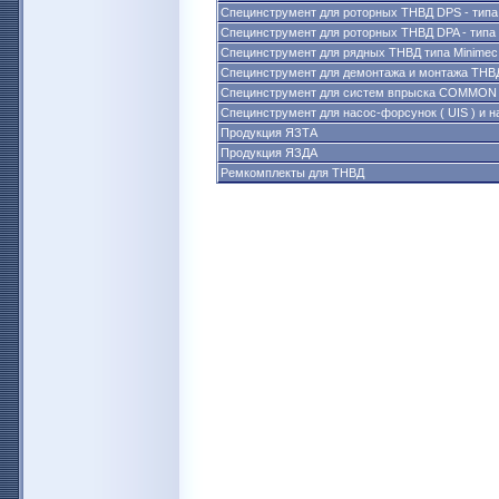
Специнструмент для роторных ТНВД DPS - тип
Специнструмент для роторных ТНВД DPA - тип
Специнструмент для рядных ТНВД типа Minime
Специнструмент для демонтажа и монтажа ТНВ
Специнструмент для систем впрыска COMMON
Специнструмент для насос-форсунок ( UIS ) и н
Продукция ЯЗТА
Продукция ЯЗДА
Ремкомплекты для ТНВД