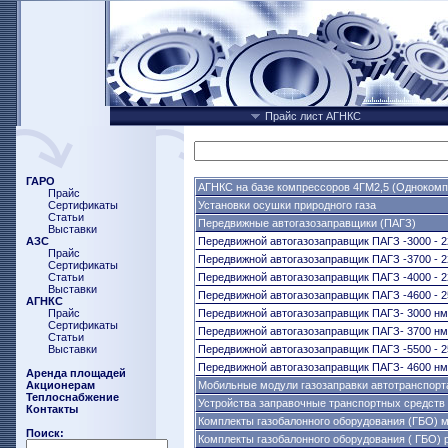
Прайс лист АГНКС
ГАРО
АГНКС на базе компрессоров 4ГМ2,5 (Одноком
Прайс
Сертификаты
Установки осушки природного газа
Статьи
Передвижные автогазозаправщики (ПАГЗ)
Выставки
АЗС
Передвижной автогазозаправщик ПАГЗ -3000 - 22
Прайс
Передвижной автогазозаправщик ПАГЗ -3700 - 22
Сертификаты
Статьи
Передвижной автогазозаправщик ПАГЗ -4000 - 22
Выставки
Передвижной автогазозаправщик ПАГЗ -4600 - 25
АГНКС
Прайс
Передвижной автогазозаправщик ПАГЗ- 3000 нм3
Сертификаты
Передвижной автогазозаправщик ПАГЗ- 3700 нм3
Статьи
Выставки
Передвижной автогазозаправщик ПАГЗ -5500 - 25
Передвижной автогазозаправщик ПАГЗ- 4600 нм3
Аренда площадей
Акционерам
Мобильные модули газозаправки автотранспорт
Теплоснабжение
Устройства заправочные транспортных средст
Контакты
Комплекты газобалонного оборудования (ГБО) 
Поиск:
Комплекты газобалонного оборудования ( ГБО) 